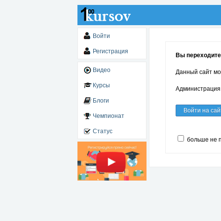
Войти
Регистрация
Вы переходите 
Видео
Данный сайт мо
Курсы
Администрация 
Блоги
Войти на сай
Чемпионат
Статус
больше не 