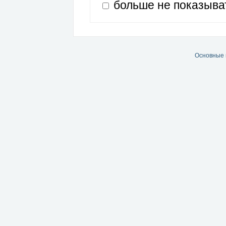
больше не показыва
Основные 