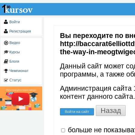
Войти
Регистрация
Вы переходите по вн
http://baccarat6elliot
Видео
the-way-in-meogtwig
Курсы
Блоги
Данный сайт может со
Чемпионат
программы, а также об
Статус
Администрация сайта 1
контент данного сайта.
Назад
Войти на сайт
больше не показыва