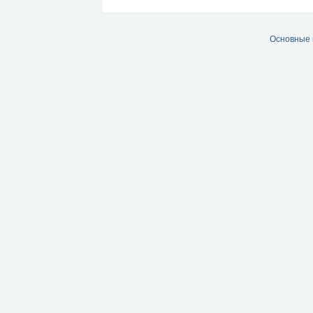
Основные 