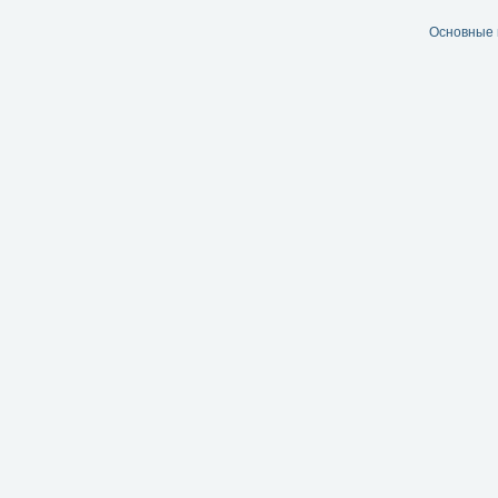
Основные 