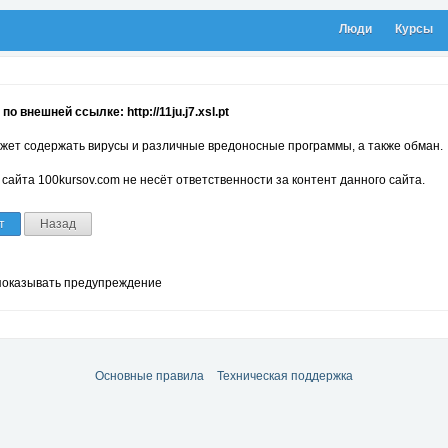
Люди
Курсы
о внешней ссылке: http://11ju.j7.xsl.pt
жет содержать вирусы и различные вредоносные программы, а также обман.
сайта 100kursov.com не несёт ответственности за контент данного сайта.
т
Назад
показывать предупреждение
Основные правила
Техническая поддержка