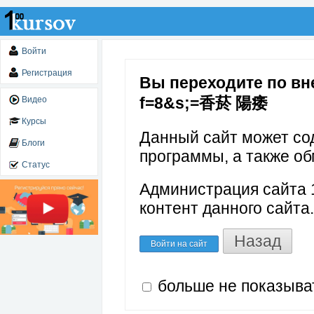
Войти
Регистрация
Вы переходите по вне
f=8&s;=香菸 陽痿
Видео
Курсы
Данный сайт может со
Блоги
программы, а также об
Статус
Администрация сайта 1
контент данного сайта.
Назад
Войти на сайт
больше не показыва