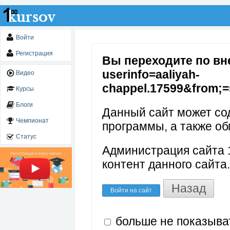
Войти
Регистрация
Вы переходите по внеш
userinfo= aaliyah-
Видео
chappel.17599&from;=
Курсы
Блоги
Данный сайт может со
Чемпионат
программы, а также об
Статус
Администрация сайта 1
контент данного сайта.
Назад
Войти на сайт
больше не показыва