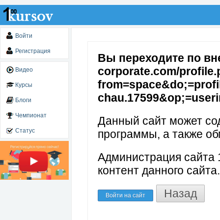
Войти
Регистрация
Вы переходите по вне
corporate.com/profile
Видео
from=space&do;=profi
Курсы
chau.17599&op;=useri
Блоги
Чемпионат
Данный сайт может со
Статус
программы, а также об
Администрация сайта 1
контент данного сайта.
Назад
Войти на сайт