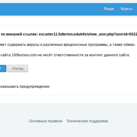
Люди
Курсы
по внешней ссылке: escatter11.fullerton.edu/nfs/show_user.php?userid=502
жет содержать вирусы и различные вредоносные программы, а также обман.
сайта 100kursov.com не несёт ответственности за контент данного сайта.
т
Назад
показывать предупреждение
Основные правила
Техническая поддержка