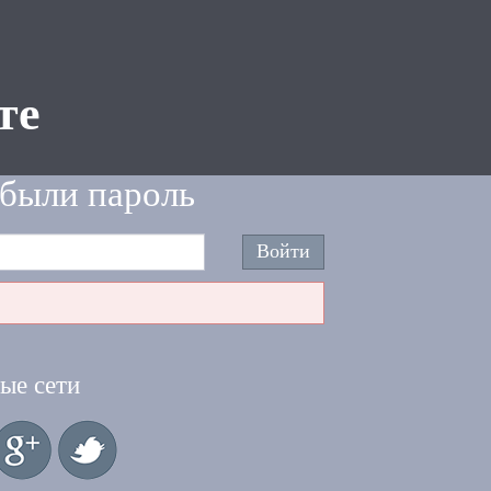
те
были пароль
ые сети