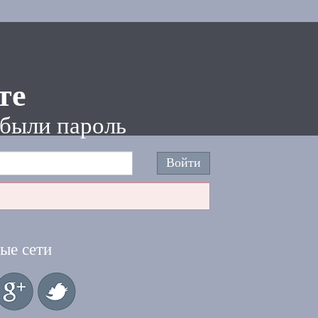
те
были пароль
ые сети