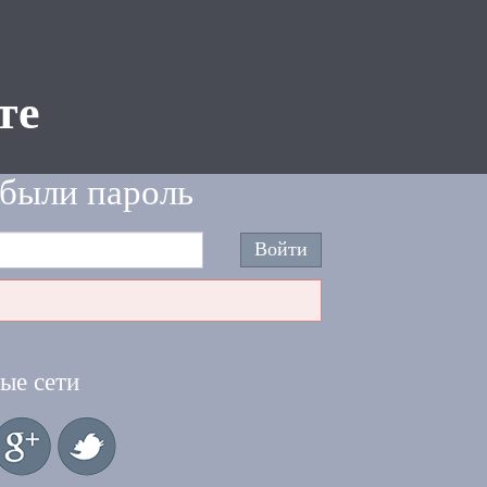
те
были пароль
ые сети